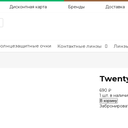
Дисконтная карта
Бренды
Доставка
Солнцезащитные очки
Контактные линзы
Линзы
Twent
690
₽
1 шт. в налич
Количество
В корзину
Twenty
Забронироват
Two
Teen
TT3007
c2