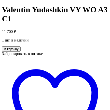
Valentin Yudashkin VY WO A3
C1
11 700
₽
1 шт. в наличии
Количество
В корзину
Valentin
Забронировать в оптике
Yudashkin
VY
WO
A3
C1