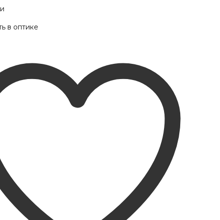
ии
ь в оптике