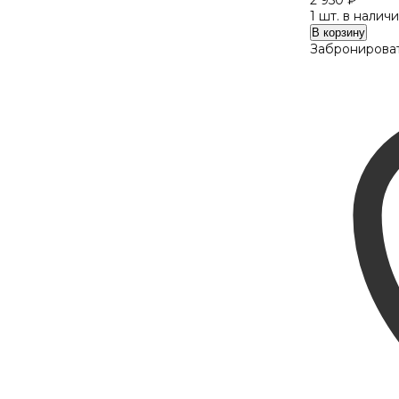
2 950
₽
1 шт. в налич
Количество
В корзину
VENTO
Забронироват
VK116
(03)