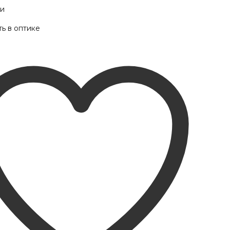
ии
ь в оптике