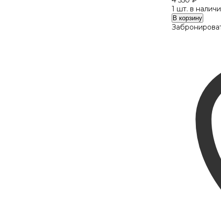
4 550
₽
1 шт. в налич
Количество
В корзину
VERSO
Забронироват
kids
77024
c810