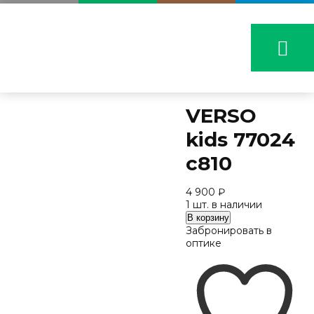
VERSO
kids 77024
с810
4 900
₽
1 шт. в наличии
Количество
В корзину
VERSO
Забронировать в
kids
оптике
77024
с810