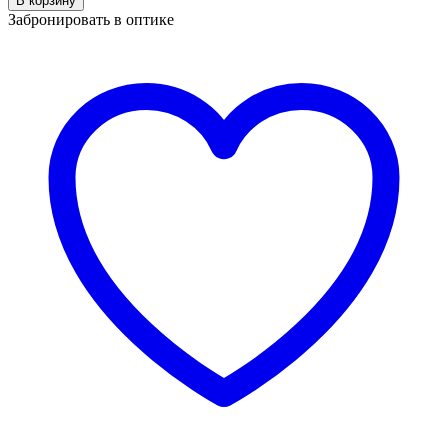
В корзину
VERSO
Забронировать в оптике
MOD
104
C01