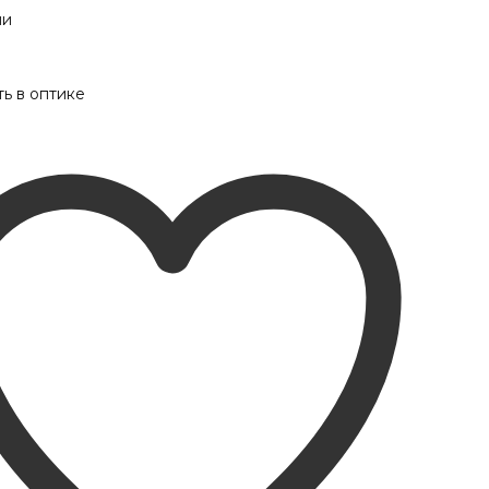
ии
ь в оптике