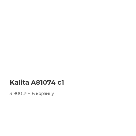
Kalita A81074 c1
3 900
₽
+ В корзину