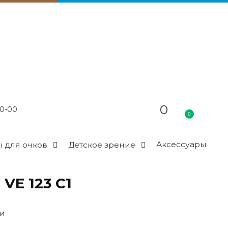
0
60-00
0
Аксессуары
 для очков
Детское зрение
VE 123 C1
ии