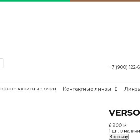
+7 (900) 122-
Солнцезащитные очки
Контактные линзы
Линзы
VERSO 
6 800
₽
1 шт. в налич
Количество
В корзину