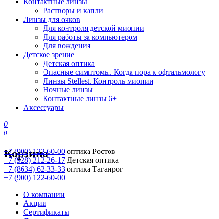
Контактные линзы
Растворы и капли
Линзы для очков
Для контроля детской миопии
Для работы за компьютером
Для вождения
Детское зрение
Детская оптика
Опасные симптомы. Когда пора к офтальмологу
Линзы Stellest. Контроль миопии
Ночные линзы
Контактные линзы 6+
Аксессуары
0
0
Корзина
+7 (900) 122-60-00
оптика Ростов
+7 (928) 212-26-17
Детская оптика
+7 (8634) 62-33-33
оптика Таганрог
+7 (900) 122-60-00
О компании
Акции
Сертификаты