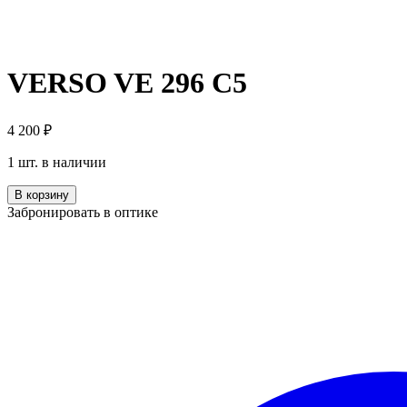
VERSO VE 296 C5
4 200
₽
1 шт. в наличии
Количество
В корзину
VERSO
Забронировать в оптике
VE
296
C5