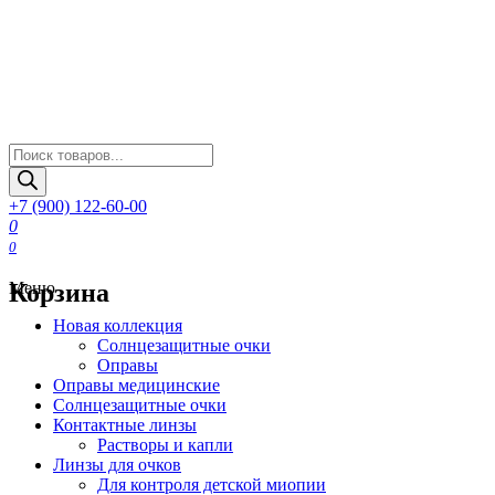
Поиск
товаров
+7 (900) 122-60-00
0
0
Корзина
Меню
Новая коллекция
Солнцезащитные очки
Оправы
Оправы медицинские
Солнцезащитные очки
Контактные линзы
Растворы и капли
Линзы для очков
Для контроля детской миопии