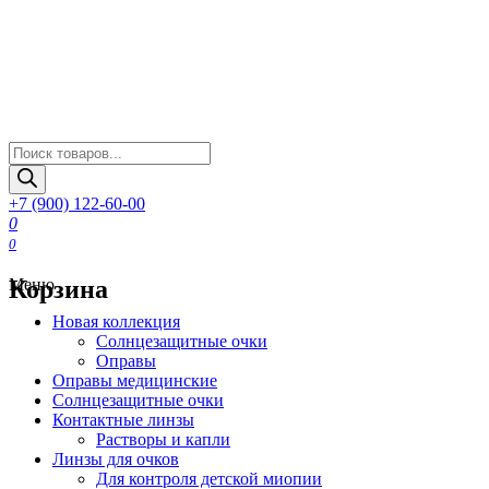
Поиск
товаров
+7 (900) 122-60-00
0
0
Корзина
Меню
Новая коллекция
Солнцезащитные очки
Оправы
Оправы медицинские
Солнцезащитные очки
Контактные линзы
Растворы и капли
Линзы для очков
Для контроля детской миопии