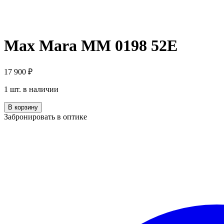
Max Mara MM 0198 52E
17 900
₽
1 шт. в наличии
Количество
В корзину
Max
Забронировать в оптике
Mara
MM
0198
52E