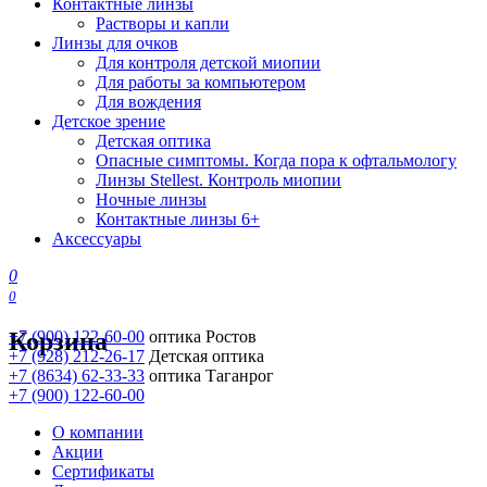
Контактные линзы
Растворы и капли
Линзы для очков
Для контроля детской миопии
Для работы за компьютером
Для вождения
Детское зрение
Детская оптика
Опасные симптомы. Когда пора к офтальмологу
Линзы Stellest. Контроль миопии
Ночные линзы
Контактные линзы 6+
Аксессуары
0
0
Корзина
+7 (900) 122-60-00
оптика Ростов
+7 (928) 212-26-17
Детская оптика
+7 (8634) 62-33-33
оптика Таганрог
+7 (900) 122-60-00
О компании
Акции
Сертификаты