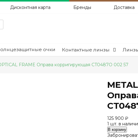
Дисконтная карта
Бренды
Доставка
Солнцезащитные очки
Контактные линзы
Линзы
TICAL FRAME Оправа корригирующая CT0487O 002 57
METAL
Оправ
CT048
125 900
₽
1 шт. в налич
Количество
В корзину
METAL
Забронироват