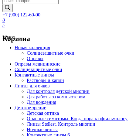
товаров
+7 (900) 122-60-00
0
0
Корзина
Меню
Новая коллекция
Солнцезащитные очки
Оправы
Оправы медицинские
Солнцезащитные очки
Контактные линзы
Растворы и капли
Линзы для очков
Для контроля детской миопии
Для работы за компьютером
Для вождения
Детское зрение
Детская оптика
Опасные симптомы. Когда пора к офтальмологу
Линзы Stellest. Контроль миопии
Ночные линзы
Контактные линзы 6+