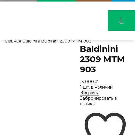
Главная
Baldinini
Baldinini 2309 MTM 903
Baldinini
2309 MTM
903
15 000
₽
1 шт. в наличии
Количество
В корзину
Baldinini
Забронировать в
2309
оптике
MTM
903