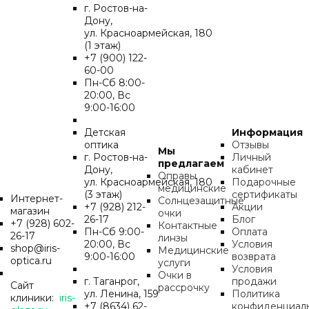
г. Ростов-на-
Дону,
ул. Красноармейская, 180
(1 этаж)
+7 (900) 122-
60-00
Пн-Cб 8:00-
20:00, Вс
9:00-16:00
Детская
Информация
оптика
Отзывы
Мы
г. Ростов-на-
Личный
предлагаем
Дону,
кабинет
Оправы
ул. Красноармейская, 180
Подарочные
медицинские
(3 этаж)
сертификаты
Интернет-
Солнцезащитные
+7 (928) 212-
Акции
магазин
очки
26-17
Блог
+7 (928) 602-
Контактные
Пн-Cб 9:00-
Оплата
26-17
линзы
20:00, Вс
Условия
shop@iris-
Медицинские
9:00-16:00
возврата
optica.ru
услуги
Условия
Очки в
г. Таганрог,
продажи
Сайт
рассрочку
ул. Ленина, 159
Политика
клиники:
iris-
+7 (8634) 62-
конфиденциал