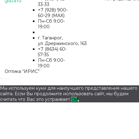
glaza.ru
33-33
+7 (928) 900-
60-29 (MAX)
Пн-Cб 9:00-
19:00
г. Таганрог,
ул. Дзержинского, 163
+7 (8634) 60-
57-35
Пн-Сб 9:00-
19:00
Оптика “ИРИС”
Мы используем куки для наилучшего представления нашего
сайта. Если Вы продолжите использовать сайт, мы будем
считать что Вас это устраивает.
Ok