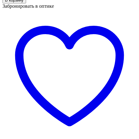
В корзину
Fortuna
Забронировать в оптике
RARA
C0025
C2