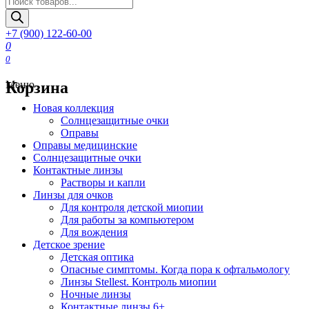
товаров
+7 (900) 122-60-00
0
0
Корзина
Меню
Новая коллекция
Солнцезащитные очки
Оправы
Оправы медицинские
Солнцезащитные очки
Контактные линзы
Растворы и капли
Линзы для очков
Для контроля детской миопии
Для работы за компьютером
Для вождения
Детское зрение
Детская оптика
Опасные симптомы. Когда пора к офтальмологу
Линзы Stellest. Контроль миопии
Ночные линзы
Контактные линзы 6+