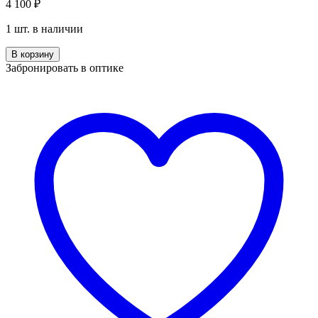
4 100
₽
1 шт. в наличии
Количество
В корзину
Jessie
Забронировать в оптике
JS
712321
C2