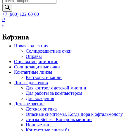
товаров
+7 (900) 122-60-00
0
0
Корзина
Меню
Новая коллекция
Солнцезащитные очки
Оправы
Оправы медицинские
Солнцезащитные очки
Контактные линзы
Растворы и капли
Линзы для очков
Для контроля детской миопии
Для работы за компьютером
Для вождения
Детское зрение
Детская оптика
Опасные симптомы. Когда пора к офтальмологу
Линзы Stellest. Контроль миопии
Ночные линзы
Контактные линзы 6+