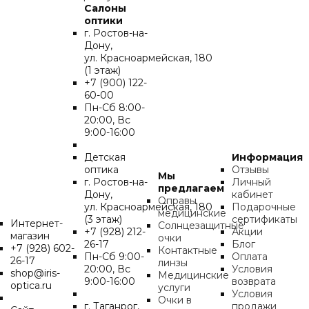
Салоны
оптики
г. Ростов-на-
Дону,
ул. Красноармейская, 180
(1 этаж)
+7 (900) 122-
60-00
Пн-Cб 8:00-
20:00, Вс
9:00-16:00
Детская
Информация
оптика
Отзывы
Мы
г. Ростов-на-
Личный
предлагаем
Дону,
кабинет
Оправы
ул. Красноармейская, 180
Подарочные
медицинские
(3 этаж)
сертификаты
Интернет-
Солнцезащитные
+7 (928) 212-
Акции
магазин
очки
26-17
Блог
+7 (928) 602-
Контактные
Пн-Cб 9:00-
Оплата
26-17
линзы
20:00, Вс
Условия
shop@iris-
Медицинские
9:00-16:00
возврата
optica.ru
услуги
Условия
Очки в
г. Таганрог,
продажи