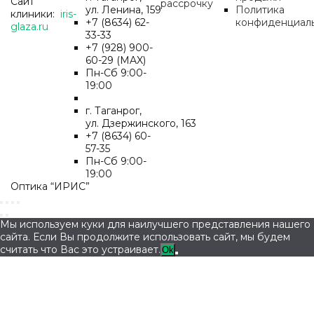
Сайт
рассрочку
ул. Ленина, 159
Политика
клиники:
iris-
+7 (8634) 62-
конфиденциал
glaza.ru
33-33
+7 (928) 900-
60-29 (MAX)
Пн-Cб 9:00-
19:00
г. Таганрог,
ул. Дзержинского, 163
+7 (8634) 60-
57-35
Пн-Сб 9:00-
19:00
Оптика “ИРИС”
Мы используем куки для наилучшего представления нашего
сайта. Если Вы продолжите использовать сайт, мы будем
считать что Вас это устраивает.
Ok