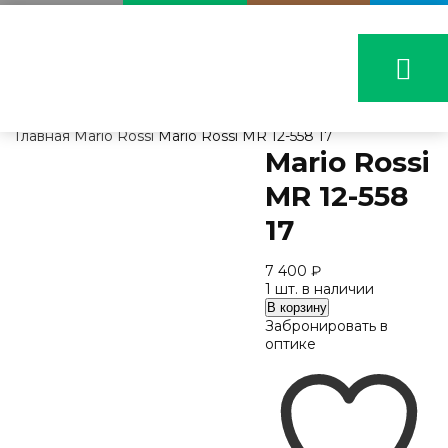
Главная
Mario Rossi
Mario Rossi MR 12-558 17
Mario Rossi
MR 12-558
17
7 400
₽
1 шт. в наличии
Количество
В корзину
Mario
Забронировать в
Rossi
оптике
MR
12-
558
17