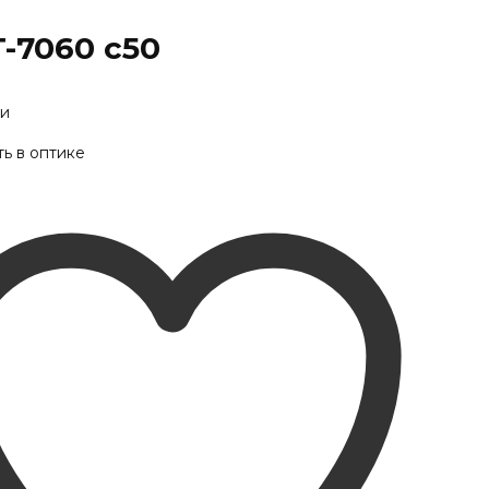
T-7060 c50
ии
ь в оптике