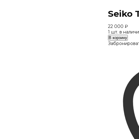
Seiko 
22 000
₽
1 шт. в налич
Количество
В корзину
Seiko
Забронироват
T-
7060
c50