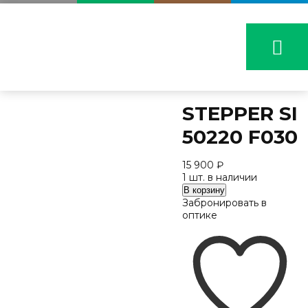
STEPPER SI
50220 F030
15 900
₽
1 шт. в наличии
Количество
В корзину
STEPPER
Забронировать в
SI
оптике
50220
F030