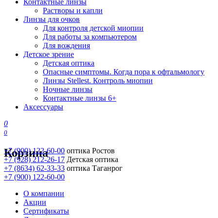
Контактные линзы
Растворы и капли
Линзы для очков
Для контроля детской миопии
Для работы за компьютером
Для вождения
Детское зрение
Детская оптика
Опасные симптомы. Когда пора к офтальмологу
Линзы Stellest. Контроль миопии
Ночные линзы
Контактные линзы 6+
Аксессуары
0
0
Корзина
+7 (900) 122-60-00
оптика Ростов
+7 (928) 212-26-17
Детская оптика
+7 (8634) 62-33-33
оптика Таганрог
+7 (900) 122-60-00
О компании
Акции
Сертификаты