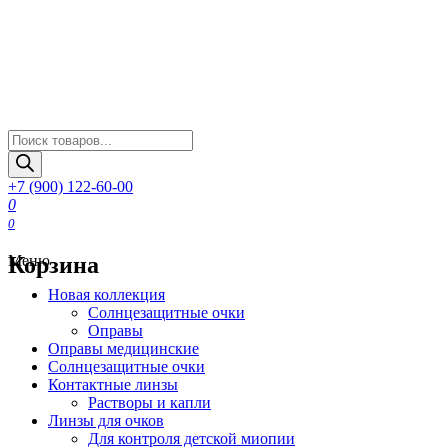
Поиск
товаров
+7 (900) 122-60-00
0
0
Корзина
Меню
Новая коллекция
Солнцезащитные очки
Оправы
Оправы медицинские
Солнцезащитные очки
Контактные линзы
Растворы и капли
Линзы для очков
Для контроля детской миопии