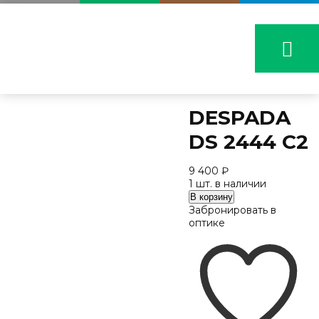
DESPADA
DS 2444 C2
9 400
₽
1 шт. в наличии
Количество
В корзину
DESPADA
Забронировать в
DS
оптике
2444
C2