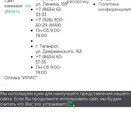
Сайт
рассрочку
ул. Ленина, 159
Политика
клиники:
iris-
+7 (8634) 62-
конфиденциал
glaza.ru
33-33
+7 (928) 900-
60-29 (MAX)
Пн-Cб 9:00-
19:00
г. Таганрог,
ул. Дзержинского, 163
+7 (8634) 60-
57-35
Пн-Сб 9:00-
19:00
Оптика “ИРИС”
Мы используем куки для наилучшего представления нашего
сайта. Если Вы продолжите использовать сайт, мы будем
считать что Вас это устраивает.
Ok