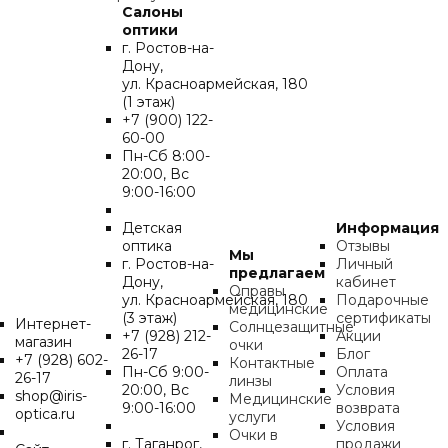
Салоны
оптики
г. Ростов-на-
Дону,
ул. Красноармейская, 180
(1 этаж)
+7 (900) 122-
60-00
Пн-Cб 8:00-
20:00, Вс
9:00-16:00
Детская
Информация
оптика
Отзывы
Мы
г. Ростов-на-
Личный
предлагаем
Дону,
кабинет
Оправы
ул. Красноармейская, 180
Подарочные
медицинские
(3 этаж)
сертификаты
Интернет-
Солнцезащитные
+7 (928) 212-
Акции
магазин
очки
26-17
Блог
+7 (928) 602-
Контактные
Пн-Cб 9:00-
Оплата
26-17
линзы
20:00, Вс
Условия
shop@iris-
Медицинские
9:00-16:00
возврата
optica.ru
услуги
Условия
Очки в
г. Таганрог,
продажи