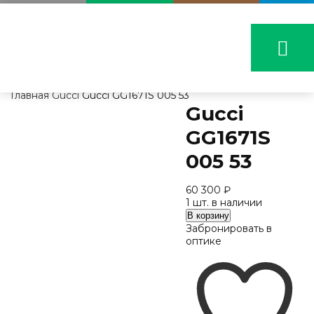
Главная
Gucci
Gucci GG1671S 005 53
Gucci
GG1671S
005 53
60 300
₽
1 шт. в наличии
Количество
В корзину
Gucci
Забронировать в
GG1671S
оптике
005
53