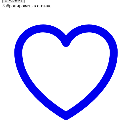
В корзину
HERMOSSA
Забронировать в оптике
HM
1755
C2