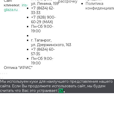
Сайт
рассрочку
ул. Ленина, 159
Политика
клиники:
iris-
+7 (8634) 62-
конфиденциал
glaza.ru
33-33
+7 (928) 900-
60-29 (MAX)
Пн-Cб 9:00-
19:00
г. Таганрог,
ул. Дзержинского, 163
+7 (8634) 60-
57-35
Пн-Сб 9:00-
19:00
Оптика “ИРИС”
Мы используем куки для наилучшего представления нашего
сайта. Если Вы продолжите использовать сайт, мы будем
считать что Вас это устраивает.
Ok