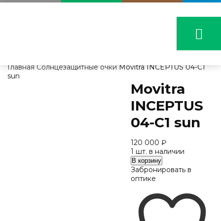
Главная
Солнцезащитные очки
Movitra INCEPTUS 04-C1
sun
Movitra
INCEPTUS
04-C1 sun
120 000
₽
1 шт. в наличии
Количество
В корзину
Movitra
Забронировать в
INCEPTUS
оптике
04-
C1
sun