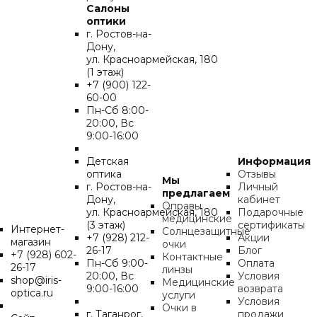
Салоны
оптики
г. Ростов-на-
Дону,
ул. Красноармейская, 180
(1 этаж)
+7 (900) 122-
60-00
Пн-Cб 8:00-
20:00, Вс
9:00-16:00
Детская
Информация
оптика
Отзывы
Мы
г. Ростов-на-
Личный
предлагаем
Дону,
кабинет
Оправы
ул. Красноармейская, 180
Подарочные
медицинские
(3 этаж)
сертификаты
Интернет-
Солнцезащитные
+7 (928) 212-
Акции
магазин
очки
26-17
Блог
+7 (928) 602-
Контактные
Пн-Cб 9:00-
Оплата
26-17
линзы
20:00, Вс
Условия
shop@iris-
Медицинские
9:00-16:00
возврата
optica.ru
услуги
Условия
Очки в
г. Таганрог,
продажи