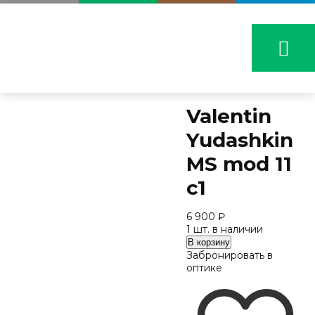
Valentin
Yudashkin
MS mod 11
c1
6 900
₽
1 шт. в наличии
Количество
В корзину
Valentin
Забронировать в
Yudashkin
оптике
MS
mod
11